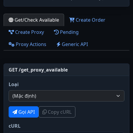
Get/Check Available
Create Order
Create Proxy
Pending
Proxy Actions
Generic API
GET /get_proxy_available
Loại
Gọi API
Copy cURL
cURL